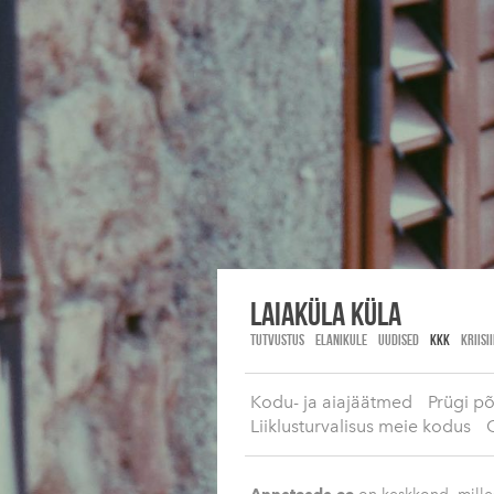
Laiaküla KÜLA
TUTVUSTUS
ELANIKULE
UUDISED
KKK
KRIISI
Kodu- ja aiajäätmed
Prügi p
Liiklusturvalisus meie kodus