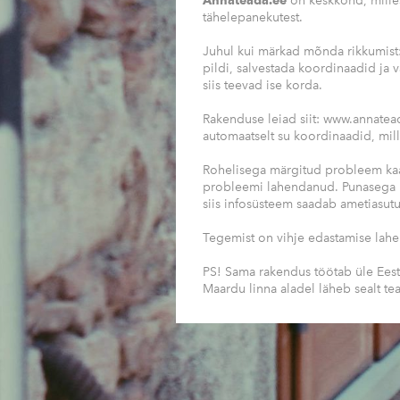
Annateada.ee
on keskkond, milles
tähelepanekutest.
Juhul kui märkad mõnda rikkumist:
pildi, salvestada koordinaadid ja
siis teevad ise korda.
Rakenduse leiad siit: www.annate
automaatselt su koordinaadid, mille
Rohelisega märgitud probleem kaa
probleemi lahendanud. Punasega m
siis infosüsteem saadab ametiasutu
Tegemist on vihje edastamise lah
PS! Sama rakendus töötab üle Eesti
Maardu linna aladel läheb sealt tea