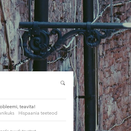
bleemi, teavita!
anikuks
Hispaania teeteod