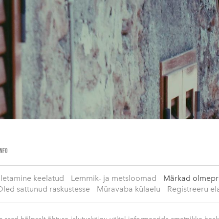
INFO
õletamine keelatud
Lemmik- ja metsloomad
Märkad olmepro
Oled sattunud raskustesse
Müravaba külaelu
Registreeru el