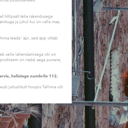
korda puudutavatest
aad hõlpsalt teha rakendusega
nikuga ja juhul kui on valla maa,
nna teada" äpi, sest äpp võtab
leb selle lahendamisega või on
i probleem on nädal aega punane,
ervis, helistage numbrile 112.
sub juhuslikult hoopis Tallinna või