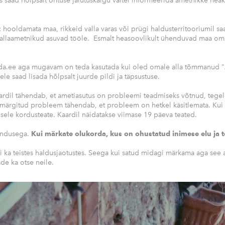
 saad hõlpsalt õhtuse jalutuskäigu vältel informeerida ametnikke hea
 hooldamata maa, rikkeid valla varas või prügi haldusterritooriumil s
 vallaametnikud asuvad tööle. Esmalt heasoovlikult ühenduvad maa oma
ada.ee aga mugavam on teda kasutada kui oled omale alla tõmmanud "A
le saad lisada hõlpsalt juurde pildi ja täpsustuse.
rdil tähendab, et ametiasutus on probleemi teadmiseks võtnud, tege
ärgitud probleem tähendab, et probleem on hetkel käsitlemata. Ku
sele kordusteate. Kaardil näidatakse viimase 19 päeva teated.
endusega.
Kui märkate olukorda, kus on ohustatud inimese elu ja t
 ka teistes haldusjaotustes. Seega kui satud midagi märkama aga see a
de ka otse neile.