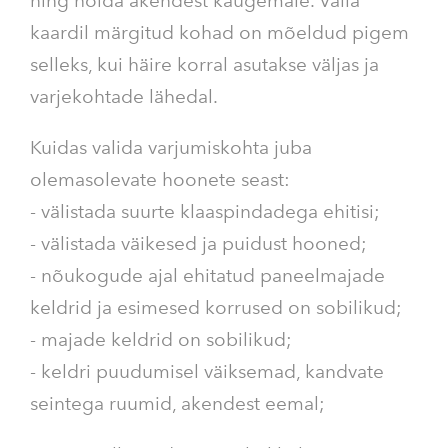
ning hoida akendest kaugemale. Valla
kaardil märgitud kohad on mõeldud pigem
selleks, kui häire korral asutakse väljas ja
varjekohtade lähedal.
Kuidas valida varjumiskohta juba
olemasolevate hoonete seast:
- välistada suurte klaaspindadega ehitisi;
- välistada väikesed ja puidust hooned;
- nõukogude ajal ehitatud paneelmajade
keldrid ja esimesed korrused on sobilikud;
- majade keldrid on sobilikud;
- keldri puudumisel väiksemad, kandvate
seintega ruumid, akendest eemal;