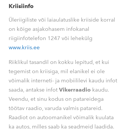
Kriisiinfo
Üleriigiliste või laiaulatuslike kriiside korral
on kõige asjakohasem infokanal
riigiinfotelefon 1247 või lehekülg
www.kriis.ee
Riiklikul tasandil on kokku lepitud, et kui
tegemist on kriisiga, mil elanikel ei ole
võimalik interneti- ja mobiililevi kaudu infot
saada, antakse infot
Vikerraadio
kaudu.
Veendu, et sinu kodus on patareidega
töötav raadio, varuda valmis patareid.
Raadiot on autoomanikel võimalik kuulata
ka autos, milles saab ka seadmeid laadida.