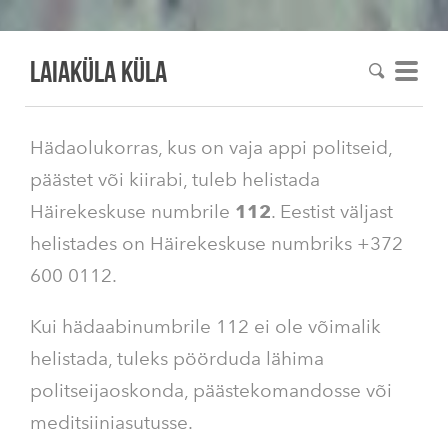
Laiaküla KÜLA
Hädaolukorras, kus on vaja appi politseid,
päästet või kiirabi, tuleb helistada
Häirekeskuse numbrile
112
. Eestist väljast
helistades on Häirekeskuse numbriks +372
600 0112.
Kui hädaabinumbrile 112 ei ole võimalik
helistada, tuleks pöörduda lähima
politseijaoskonda, päästekomandosse või
meditsiiniasutusse.