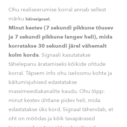
Ohu realiseerumise korral annab sellest
märku
häiresignaal.
Minut kestev (7 sekundi pikkune tõusev
ja 7 sekundi pikkune langev heli), mida
korratakse 30 sekundi järel vähemalt
kolm korda
. Signaali kasutatakse
tähelepanu äratamiseks kõikide ohtude
korral. Täpsem info ohu iseloomu kohta ja
käitumisjuhised edastatakse
massimeediakanalite kaudu. Ohu lõpp:
minut kestev ühtlane pidev heli, mida
edastatakse üks kord. Signaal tähendab, et
oht on möödas ja kõik tavapärased