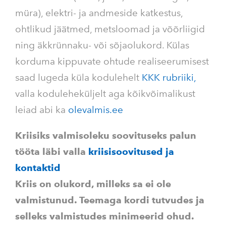
müra), elektri- ja andmeside katkestus,
ohtlikud jäätmed, metsloomad ja võõrliigid
ning äkkrünnaku- või sõjaolukord. Külas
korduma kippuvate ohtude realiseerumisest
saad lugeda küla kodulehelt
KKK rubriiki,
valla koduleheküljelt aga kõikvõimalikust
leiad abi ka
olevalmis.ee
Kriisiks valmisoleku soovituseks palun
tööta läbi valla
kriisisoovitused ja
kontaktid
Kriis on olukord, milleks sa ei ole
valmistunud. Teemaga kordi tutvudes ja
selleks valmistudes minimeerid ohud.