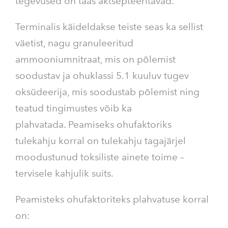
tegevused on taas aktsepteeritavad.
Terminalis käideldakse teiste seas ka sellist
väetist, nagu granuleeritud
ammooniumnitraat, mis on põlemist
soodustav ja ohuklassi 5.1 kuuluv tugev
oksüdeerija, mis soodustab põlemist ning
teatud tingimustes võib ka
plahvatada. Peamiseks ohufaktoriks
tulekahju korral on tulekahju tagajärjel
moodustunud toksiliste ainete toime –
tervisele kahjulik suits.
Peamisteks ohufaktoriteks plahvatuse korral
on: