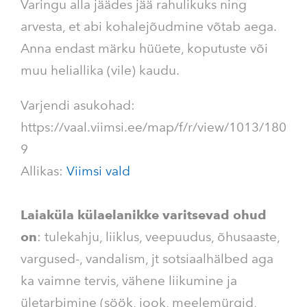
Varingu alla jäädes jää rahulikuks ning
arvesta, et abi kohalejõudmine võtab aega.
Anna endast märku hüüete, koputuste või
muu heliallika (vile) kaudu.
Varjendi asukohad:
https://vaal.viimsi.ee/map/f/r/view/1013/180
9
Allikas:
Viimsi vald
Laiaküla külaelanikke varitsevad ohud
on
: tulekahju, liiklus, veepuudus, õhusaaste,
vargused-, vandalism, jt sotsiaalhälbed aga
ka vaimne tervis, vähene liikumine ja
ületarbimine (söök, jook, meelemürgid,