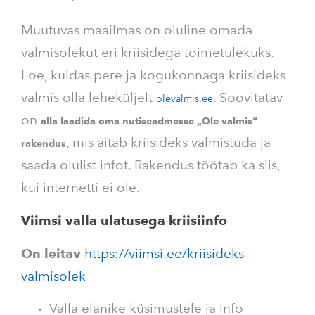
Muutuvas maailmas on oluline omada
valmisolekut eri kriisidega toimetulekuks.
Loe, kuidas pere ja kogukonnaga kriisideks
valmis olla leheküljelt
. Soovitatav
olevalmis.ee
on
alla laadida oma nutiseadmesse „Ole valmis“
, mis aitab kriisideks valmistuda ja
rakendus
saada olulist infot. Rakendus töötab ka siis,
kui internetti ei ole.
Viimsi valla ulatusega kriisiinfo
On leitav
https://viimsi.ee/kriisideks-
valmisolek
Valla elanike küsimustele ja info