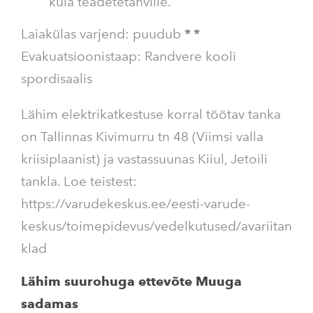
küla teadetetahvlile.
Laiakülas varjend: puudub
*
*
Evakuatsioonistaap: Randvere kooli
spordisaalis
Lähim elektrikatkestuse korral töötav tanka
on Tallinnas Kivimurru tn 48 (Viimsi valla
kriisiplaanist) ja vastassuunas Kiiul, Jetoili
tankla. Loe teistest:
https://varudekeskus.ee/eesti-varude-
keskus/toimepidevus/vedelkutused/avariitan
klad
Lähim suurohuga ettevõte Muuga
sadamas