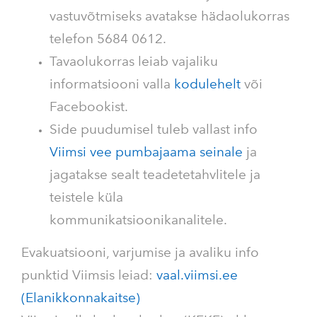
vastuvõtmiseks avatakse hädaolukorras
telefon 5684 0612.
Tavaolukorras leiab vajaliku
informatsiooni valla
kodulehelt
või
Facebookist.
Side puudumisel tuleb vallast info
Viimsi vee pumbajaama seinale
ja
jagatakse sealt teadetetahvlitele ja
teistele küla
kommunikatsioonikanalitele.
Evakuatsiooni, varjumise ja avaliku info
punktid Viimsis leiad:
vaal.viimsi.ee
(Elanikkonnakaitse)