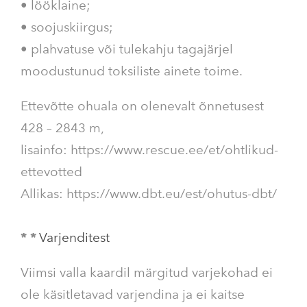
• lööklaine;
• soojuskiirgus;
• plahvatuse või tulekahju tagajärjel
moodustunud toksiliste ainete toime.
Ettevõtte ohuala on olenevalt õnnetusest
428 – 2843 m,
lisainfo: https://www.rescue.ee/et/ohtlikud-
ettevotted
Allikas: https://www.dbt.eu/est/ohutus-dbt/
*
*
Varjenditest
Viimsi valla kaardil märgitud varjekohad ei
ole käsitletavad varjendina ja ei kaitse