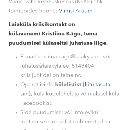
Viimsi valla kerksuskeskus (KEKE) ehk
toimepidev hoone:
Viimsi Artium
Laiaküla kriisikontakt on
külavanem: Kristiina Kägu,
tema
puudumisel külaseltsi juhatuse liige.
E-mail kristiina.kagu@laiakyla.ee või
juhatus@laiakyla.ee, 5148404
kriisijuhtidel on teine nr.
Operatiivinfo
külalistist (
liitu tasuta
siin
),
küla kodulehelt ja võimalusel küla
Facebookist.
Side puudumisel või infoleviku
toetamiseks on infot dubleeritud ka