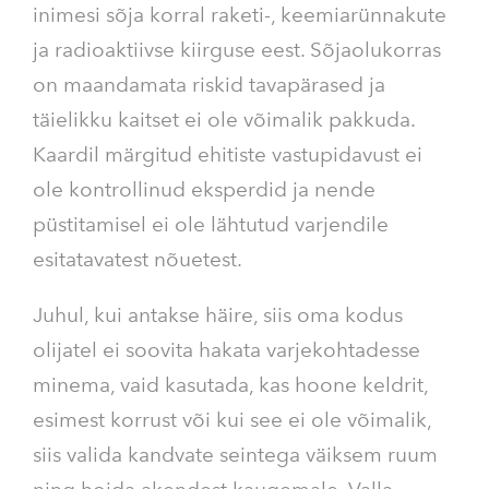
inimesi sõja korral raketi-, keemiarünnakute
ja radioaktiivse kiirguse eest. Sõjaolukorras
on maandamata riskid tavapärased ja
täielikku kaitset ei ole võimalik pakkuda.
Kaardil märgitud ehitiste vastupidavust ei
ole kontrollinud eksperdid ja nende
püstitamisel ei ole lähtutud varjendile
esitatavatest nõuetest.
Juhul, kui antakse häire, siis oma kodus
olijatel ei soovita hakata varjekohtadesse
minema, vaid kasutada, kas hoone keldrit,
esimest korrust või kui see ei ole võimalik,
siis valida kandvate seintega väiksem ruum