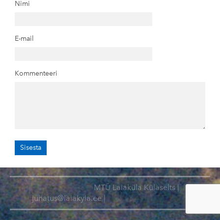
Nimi
E-mail
Kommenteeri
MTÜ Laiaküla Külaselts |
juhatus@laiakyla.ee |