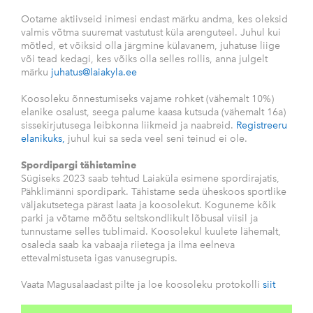
Ootame aktiivseid inimesi endast märku andma, kes oleksid
valmis võtma suuremat vastutust küla arenguteel. Juhul kui
mõtled, et võiksid olla järgmine külavanem, juhatuse liige
või tead kedagi, kes võiks olla selles rollis, anna julgelt
märku
juhatus@laiakyla.ee
Koosoleku õnnestumiseks vajame rohket (vähemalt 10%)
elanike osalust, seega palume kaasa kutsuda (vähemalt 16a)
sissekirjutusega leibkonna liikmeid ja naabreid.
Registreeru
elanikuks,
juhul kui sa seda veel seni teinud ei ole.
Spordipargi tähistamine
Sügiseks 2023 saab tehtud Laiaküla esimene spordirajatis,
Pähklimänni spordipark. Tähistame seda üheskoos sportlike
väljakutsetega pärast laata ja koosolekut. Koguneme kõik
parki ja võtame mõõtu seltskondlikult lõbusal viisil ja
tunnustame selles tublimaid. Koosolekul kuulete lähemalt,
osaleda saab ka vabaaja riietega ja ilma eelneva
ettevalmistuseta igas vanusegrupis.
Vaata Magusalaadast pilte ja loe koosoleku protokolli
siit