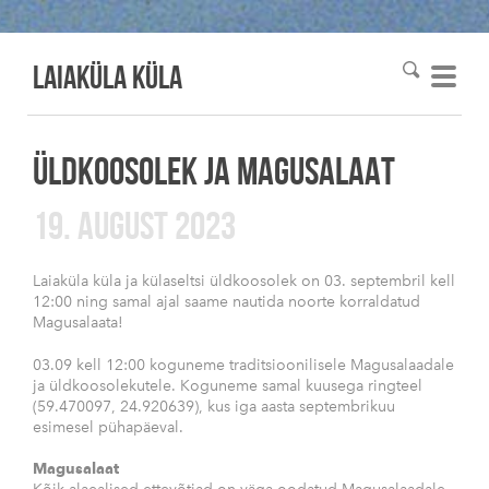
Laiaküla KÜLA
ÜLDKOOSOLEK JA MAGUSALAAT
19. AUGUST 2023
Laiaküla küla ja külaseltsi üldkoosolek on 03. septembril kell
12:00 ning samal ajal saame nautida noorte korraldatud
Magusalaata!
03.09 kell 12:00 koguneme traditsioonilisele Magusalaadale
ja üldkoosolekutele. Koguneme samal kuusega ringteel
(59.470097, 24.920639), kus iga aasta septembrikuu
esimesel pühapäeval.
Magusalaat