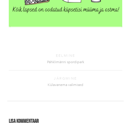
EELMINE
Pähklimänni spordipark
JÄRGMINE
Külavanema valimised
Lisa kommentaar