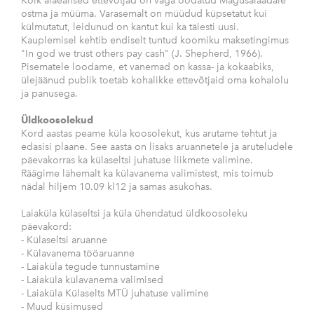
Kõik alaealised ettevõtjad on väga oodatud Magusalaadale
ostma ja müüma. Varasemalt on müüdud küpsetatut kui
külmutatut, leidunud on kantut kui ka täiesti uusi.
Kauplemisel kehtib endiselt tuntud koomiku maksetingimus
"In god we trust others pay cash" (J. Shepherd, 1966).
Pisematele loodame, et vanemad on kassa- ja kokaabiks,
ülejäänud publik toetab kohalikke ettevõtjaid oma kohalolu
ja panusega.
Üldkoosolekud
Kord aastas peame küla koosolekut, kus arutame tehtut ja
edasisi plaane. See aasta on lisaks aruannetele ja aruteludele
päevakorras ka külaseltsi juhatuse liikmete valimine.
Räägime lähemalt ka külavanema valimistest, mis toimub
nädal hiljem 10.09 kl12 ja samas asukohas.
Laiaküla külaseltsi ja küla ühendatud üldkoosoleku
päevakord:
- Külaseltsi aruanne
- Külavanema tööaruanne
- Laiaküla tegude tunnustamine
- Laiaküla külavanema valimised
- Laiaküla Külaselts MTÜ juhatuse valimine
- Muud küsimused