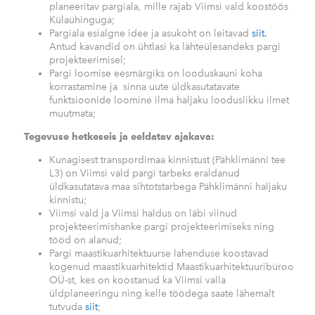
planeeritav pargiala, mille rajab Viimsi vald koostöös
Külaühinguga;
Pargiala esialgne idee ja asukoht on leitavad
siit.
Antud kavandid on ühtlasi ka lähteülesandeks pargi
projekteerimisel;
Pargi loomise eesmärgiks on looduskauni koha
korrastamine ja sinna uute üldkasutatavate
funktsioonide loomine ilma haljaku looduslikku ilmet
muutmata;
Tegevuse hetkeseis ja eeldatav ajakava:
Kunagisest transpordimaa kinnistust (Pähklimänni tee
L3) on Viimsi vald pargi tarbeks eraldanud
üldkasutatava maa sihtotstarbega Pähklimänni haljaku
kinnistu;
Viimsi vald ja Viimsi haldus on läbi viinud
projekteerimishanke pargi projekteerimiseks ning
tööd on alanud;
Pargi maastikuarhitektuurse lahenduse koostavad
kogenud maastikuarhitektid Maastikuarhitektuuribüroo
OÜ-st, kes on koostanud ka Viimsi valla
üldplaneeringu ning kelle töödega saate lähemalt
tutvuda
siit
;