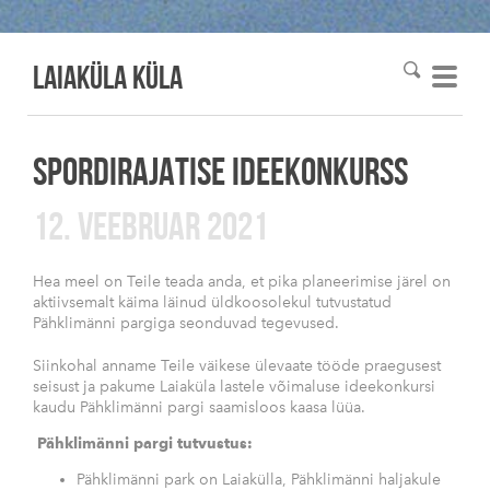
Laiaküla KÜLA
SPORDIRAJATISE IDEEKONKURSS
12. VEEBRUAR 2021
Hea meel on Teile teada anda, et pika planeerimise järel on
aktiivsemalt käima läinud üldkoosolekul tutvustatud
Pähklimänni pargiga seonduvad tegevused.
Siinkohal anname Teile väikese ülevaate tööde praegusest
seisust ja pakume Laiaküla lastele võimaluse ideekonkursi
kaudu Pähklimänni pargi saamisloos kaasa lüüa.
Pähklimänni pargi tutvustus:
Pähklimänni park on Laiakülla, Pähklimänni haljakule