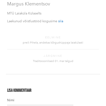
Margus Klementsov
MTÜ Laiaküla Külaselts
Laekunud võistlustööd kogusime
siia
EELMINE
preili Pihela, andekas kõrgushüppaja laiakülast!
JÄRGMINE
Traditsioonilised 01. mai talgud
Lisa kommentaar
Nimi