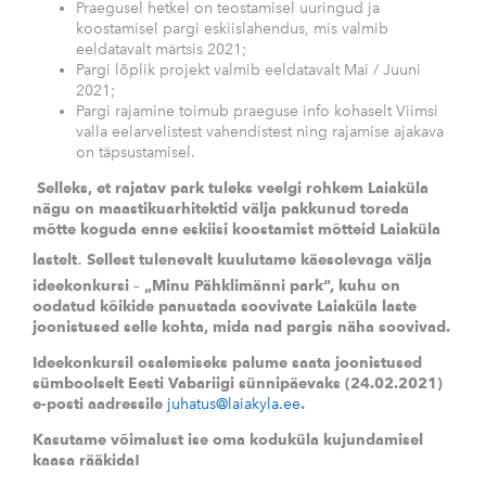
Praegusel hetkel on teostamisel uuringud ja
koostamisel pargi eskiislahendus, mis valmib
eeldatavalt märtsis 2021;
Pargi lõplik projekt valmib eeldatavalt Mai / Juuni
2021;
Pargi rajamine toimub praeguse info kohaselt Viimsi
valla eelarvelistest vahendistest ning rajamise ajakava
on täpsustamisel.
Selleks, et rajatav park tuleks veelgi rohkem Laiaküla
nägu on maastikuarhitektid välja pakkunud toreda
mõtte koguda enne eskiisi koostamist mõtteid Laiaküla
.
lastelt
Sellest tulenevalt kuulutame käesolevaga välja
ideekonkursi – „Minu Pähklimänni park“, kuhu on
oodatud kõikide panustada soovivate Laiaküla laste
joonistused selle kohta, mida nad pargis näha soovivad.
Ideekonkursil osalemiseks palume saata joonistused
sümboolselt Eesti Vabariigi sünnipäevaks (24.02.2021)
e-posti aadressile
juhatus@laiakyla.ee
.
Kasutame võimalust ise oma koduküla kujundamisel
kaasa rääkida!