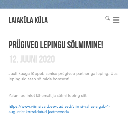
Laiaküla KÜLA
PRÜGIVEO LEPINGU SÕLMIMINE!
12. JUUNI 2020
Juuli kuuga lõppeb senise prügiveo partneriga leping. Uusi
lepinguid saab sõlmida homsest!
Palun loe infot lähemalt ja sõlmi leping siit:
https://www.viimsivald.ee/uudised/viimsi-vallas-algab-1-
augustist-korraldatud-jaatmevedu