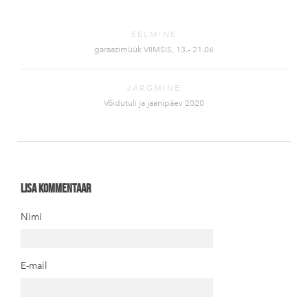
EELMINE
garaazimüük VIIMSIS, 13.- 21.06
JÄRGMINE
Võidutuli ja jaanipäev 2020
Lisa kommentaar
Nimi
E-mail