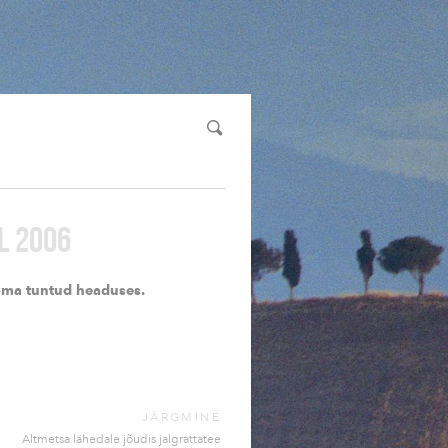
LL 2006
 oma tuntud headuses.
JÄRGMINE
Altmetsa lähedale jõudis jalgrattatee