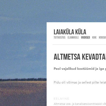
Laiaküla KÜLA
TUTVUSTUS
ELANIKULE
UUDISED
KKK
KRIISI
ALTMETSA KEVADTAL
Peol vajalikud kostüümid ja iga
Pidu oli võimas ja sellest pilte lei
EELMINE
Altmetsa vee- ja kanalisatsioonitrassid võ