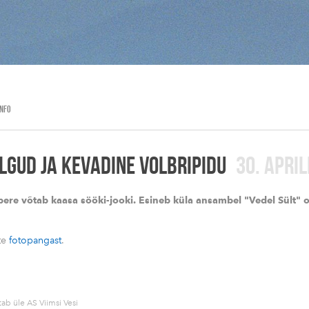
INFO
GUD JA KEVADINE VOLBRIPIDU
30. APRI
 pere võtab kaasa sööki-jooki. Esineb küla ansambel "Vedel Sült"
ate
fotopangast
.
tab üle AS Viimsi Vesi